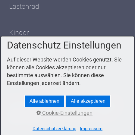
Lastenrad
Kinder
Datenschutz Einstellungen
LS Pro Flowmatic 18 Zoll
Razz 2.0 Kinderfahrrad
Auf dieser Website werden Cookies genutzt. Sie
Cyke 20-7 Active
können alle Cookies akzeptieren oder nur
Laufräder
bestimmte auswählen. Sie können diese
SCOTT Bike Roxter 400
Einstellungen jederzeit ändern.
Alle ablehnen
Alle akzeptieren
© 2026 Ansorge Fahrrad - Fa. Robert Ansorge,
Bahnhofstraße 35, 37154 Northeim - Telefon
Cookie-Einstellungen
05551 3584
Datenschutzerklärung
|
Impressum