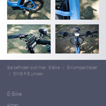
Sie befinden sich hier:
E-Bike
/
E-Kompakträder
/
EINS P-E Unisex
E-Bike
Allroad