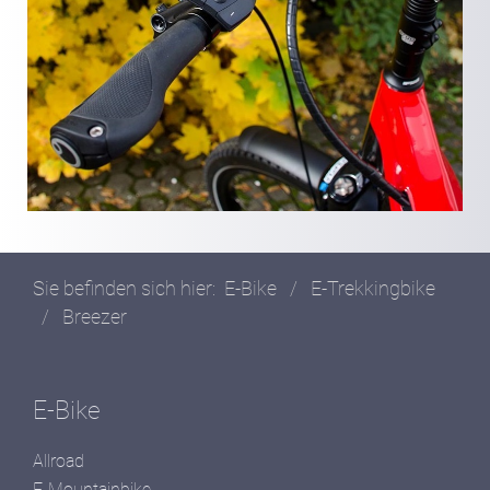
Sie befinden sich hier:
E-Bike
/
E-Trekkingbike
/
Breezer
E-Bike
Allroad
E-Mountainbike