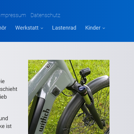
Impressum
Datenschutz
hör
Werkstatt
Lastenrad
Kinder
Die
schieht
ieb
 und
e ist