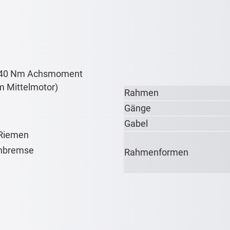
t 40 Nm Achsmoment
m Mittelmotor)
Rahmen
Gänge
Gabel
 Riemen
nbremse
Rahmenformen