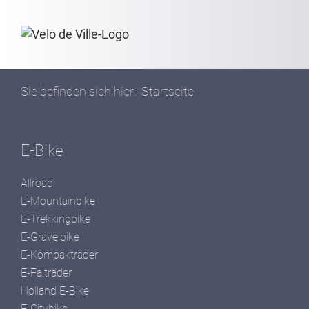
Sie befinden sich hier:
Startseite
E-Bike
Allroad
E-Mountainbike
E-Trekkingbike
E-Gravelbike
E-Kompakträder
E-Falträder
Holland E-Bike
E-Citybike