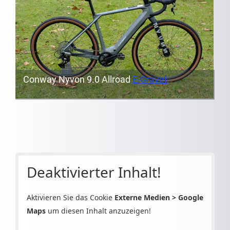
Conway Nyvon 9.0 Allroad
E-Gravel
Conway MC 5.9 Mountainbike
PUKY Kinderfahrzeuge
Ultimate T10
Revox 4 orange
Fahrradhelme
Deaktivierter Inhalt!
Aktivieren Sie das Cookie
Externe Medien > Google
Maps
um diesen Inhalt anzuzeigen!